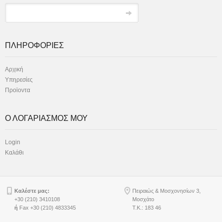
ΠΛΗΡΟΦΟΡΙΕΣ
Αρχική
Υπηρεσίες
Προϊοντα
Ο ΛΟΓΑΡΙΑΣΜΟΣ ΜΟΥ
Login
Καλάθι
Καλέστε μας:
Πειραιώς & Μοσχονησίων 3,
+30 (210) 3410108
Μοσχάτο
ή
Fax +30 (210) 4833345
Τ.Κ.: 183 46