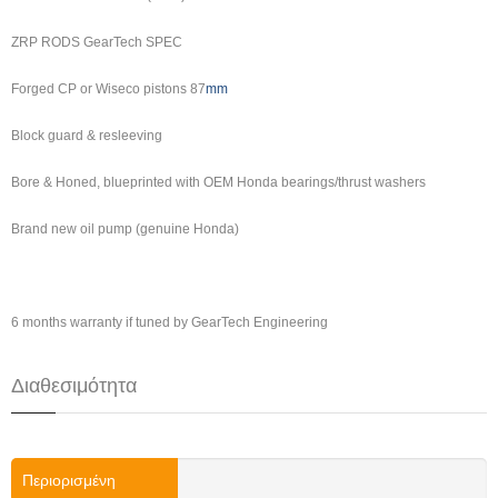
ZRP RODS GearTech SPEC
Forged CP or Wiseco pistons 87
mm
Block guard & resleeving
Bore & Honed, blueprinted with OEM Honda bearings/thrust washers
Brand new oil pump (genuine Honda)
6 months warranty if tuned by GearTech Engineering
Διαθεσιμότητα
Περιορισμένη