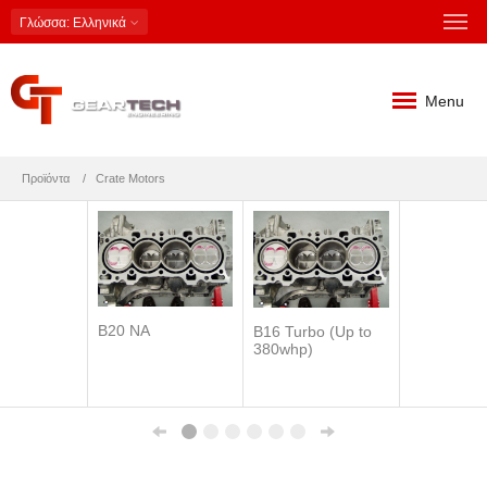
Γλώσσα
: Ελληνικά
Menu
Προϊόντα
Crate Motors
B20 NA
B16 Turbo (Up to
380whp)