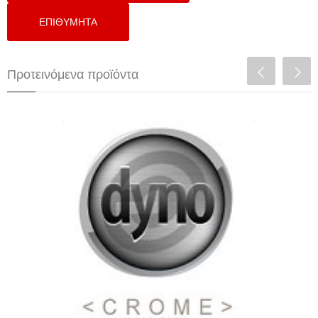
Προτεινόμενα προϊόντα
DynoTuning For Honda B Eng P28/P30
Socket ECU (NA)