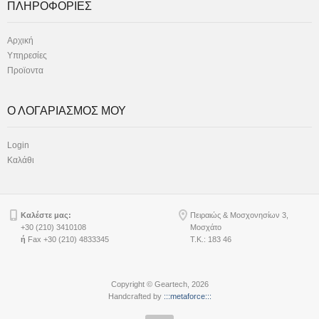
ΠΛΗΡΟΦΟΡΙΕΣ
Αρχική
Υπηρεσίες
Προϊοντα
Ο ΛΟΓΑΡΙΑΣΜΟΣ ΜΟΥ
Login
Καλάθι
Καλέστε μας:
Πειραιώς & Μοσχονησίων 3,
+30 (210) 3410108
Μοσχάτο
ή
Fax +30 (210) 4833345
Τ.Κ.: 183 46
Copyright © Geartech, 2026
Handcrafted by
:::metaforce:::