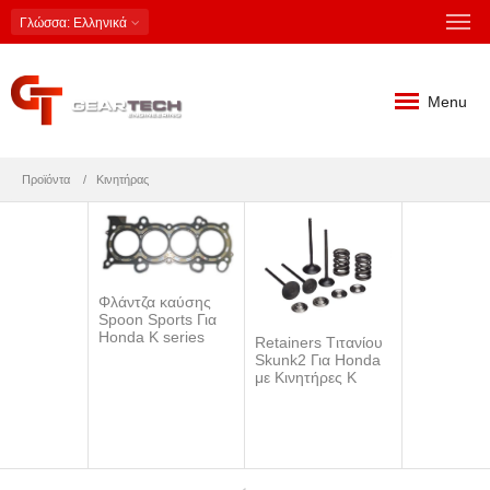
Γλώσσα
: Ελληνικά
Menu
Προϊόντα
Κινητήρας
Φλάντζα καύσης
Spoon Sports Για
Honda K series
S
Retainers Tιτανίου
Skunk2 Για Honda
με Κινητήρες Κ