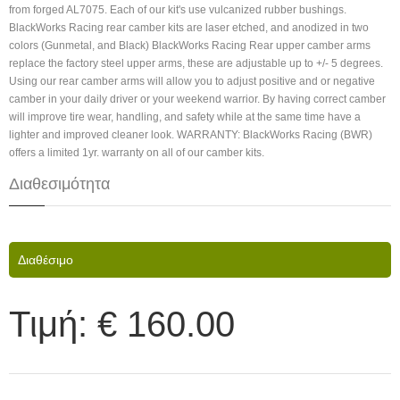
from forged AL7075. Each of our kit's use vulcanized rubber bushings.
BlackWorks Racing rear camber kits are laser etched, and anodized in two
colors (Gunmetal, and Black) BlackWorks Racing Rear upper camber arms
replace the factory steel upper arms, these are adjustable up to +/- 5 degrees.
Using our rear camber arms will allow you to adjust positive and or negative
camber in your daily driver or your weekend warrior. By having correct camber
will improve tire wear, handling, and safety while at the same time have a
lighter and improved cleaner look. WARRANTY: BlackWorks Racing (BWR)
offers a limited 1yr. warranty on all of our camber kits.
Διαθεσιμότητα
Διαθέσιμο
Τιμή:
€ 160.00