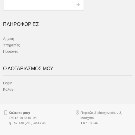
ΠΛΗΡΟΦΟΡΙΕΣ
Αρχική
Υπηρεσίες
Προϊοντα
Ο ΛΟΓΑΡΙΑΣΜΟΣ ΜΟΥ
Login
Καλάθι
Καλέστε μας:
Πειραιώς & Μοσχονησίων 3,
+30 (210) 3410108
Μοσχάτο
ή
Fax +30 (210) 4833345
Τ.Κ.: 183 46