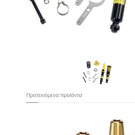
Προτεινόμενα προϊόντα
SuperTech Οδηγοί Βα
Εξαγωγής Honda K 