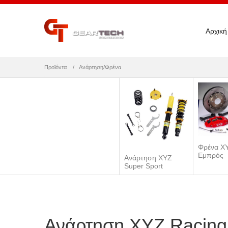
Αρχική
Προϊόντα
Ανάρτηση/Φρένα
Φρένα Χ
Εμπρός
Ανάρτηση XYZ
Super Sport
Ανάρτηση XYZ Racing