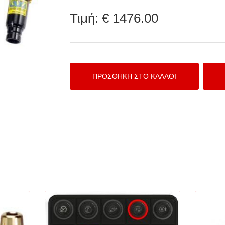
Τιμή:
€ 1476.00
λβίδων
Ecumaster CAN KEYBOARD 15keys
Ecu
Series