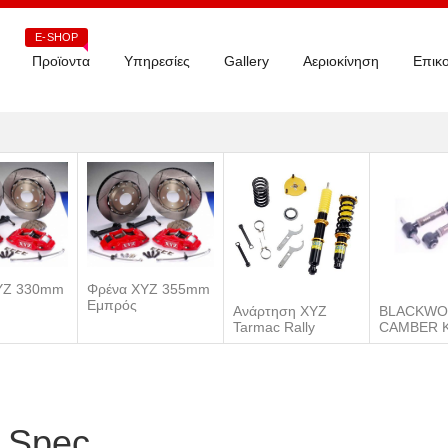
E-SHOP
Προϊοντα
Υπηρεσίες
Gallery
Αεριοκίνηση
Επικο
ΥΖ 330mm
Φρένα ΧΥΖ 355mm
Εμπρός
Ανάρτηση XYZ
BLACKWO
Tarmac Rally
CAMBER K
 Spec