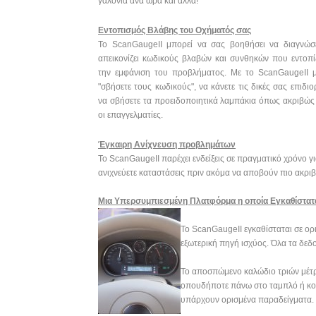
γαλόνια ανά ώρα και άλλα!
Εντοπισμός Βλάβης του Οχήματός σας
Το ScanGaugeII μπορεί να σας βοηθήσει να διαγνώσε
απεικονίζει κωδικούς βλαβών και συνθηκών που εντοπί
την εμφάνιση του προβλήματος. Με το ScanGaugeII μ
"σβήσετε τους κωδικούς", να κάνετε τις δικές σας επιδιο
να σβήσετε τα προειδοποιητικά λαμπάκια όπως ακριβώς
οι επαγγελματίες.
Έγκαιρη Ανίχνευση προβλημάτων
Το ScanGaugeII παρέχει ενδείξεις σε πραγματικό χρόνο για
ανιχνεύετε καταστάσεις πριν ακόμα να αποβούν πιο ακρι
Μια Υπερσυμπιεσμένη Πλατφόρμα η οποία Εγκαθίστατα
Το ScanGaugeII εγκαθίσταται σε ορι
εξωτερική πηγή ισχύος. Όλα τα δεδ
Το αποσπώμενο καλώδιο τριών μέτρ
οπουδήποτε πάνω στο ταμπλό ή κο
υπάρχουν ορισμένα παραδείγματα.