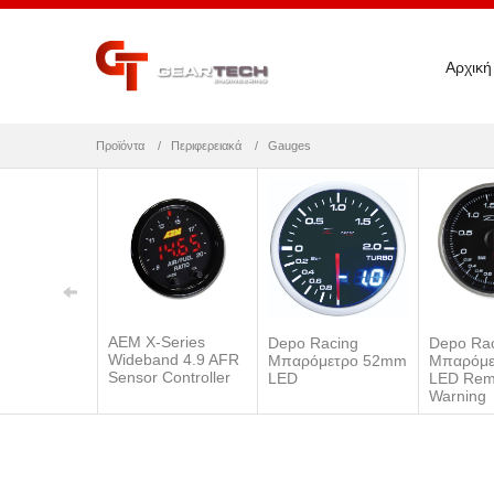
Αρχική
Προϊόντα
Περιφερειακά
Gauges
AEM X-Series
Depo Racing
Depo Ra
Wideband 4.9 AFR
Μπαρόμετρο 52mm
Μπαρόμε
Sensor Controller
LED
LED Rem
Warning