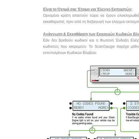
Είναι το Όχημά σας Έτοιμο για Έλεγχο Εκπομπών;
Ορισμένα κράτη απαιτούν τώρα να έχουν ολοκληρωθεί 
εκκαθαριστεί, πριν από τη διεξαγωγή των ελέγχων εκπομ
Ανάγνωση & Εκκαθάριση των Εκκρεμών Κωδικών Β
Εάν δεν βρεθούν κωδικοί και η Φωτεινή Ένδειξη Ελέγχ
κωδικούς που εκκρεμούν. Το ScanGauge παρέχει μέθο
εντοπισμένων Κωδικών Βλαβών.