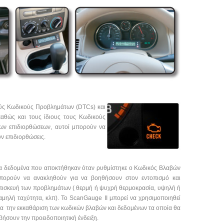
ούς Κωδικούς
Προβλημάτων (DTCs) και
καθώς και τους ίδιους τους Κωδικούς
ίων επιδιορθώσεων, αυτοί μπορούν να
ν επιδιορθώσεις.
α δεδομένα που αποκτήθηκαν όταν ρυθμίστηκε ο Κωδικός Βλαβών
πορούν να ανακληθούν για να βοηθήσουν στον εντοπισμό και
πισκευή των προβλημάτων ( θερμή ή ψυχρή θερμοκρασία, υψηλή ή
αμηλή ταχύτητα, κλπ). Το ScanGauge II μπορεί να χρησιμοποιηθεί
ια την εκκαθάριση των κωδικών βλαβών και δεδομένων τα οποία θα
βήσουν την προειδοποιητική ένδειξη.