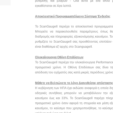
ρύθμισης και βλαβών - Όλα αυτά με ένα απλό 
εγκαθίσταται σε λίγα λεπτά.
Αποκλειστικό Προγραμματιζόμενο Σύστημα Ένδειξης
Το ScanGaugeII περιέχει το αποκλειστικό προγραμματ
Μπορείτε να παρακολουθείτε παραμέτρους όπως θ
διαδρομής και πληροφορίες εξοικονόμησης καυσίμου. Το
ρυθμίζετε το ScanGaugeII σας προσθέτοντας επιπλέον 
είναι διαθέσιμα εξ' αρχής στο ScanguageII.
Ολοκαίνουργια Οθόνη Επιδόσεων
Το ScanGaugeII περιέχει την ολοκαίνουργια Performan
πραγματικό χρόνο. Η Οθόνη Επιδόσεων σας δίνει τη
απόδοση του οχήματός σας κατά μικρές περιόδους χρόν
Μάθετε να Βελτιώνετε το λόγο Διανυθείσας απόστασης
Η κυβέρνηση των ΗΠΑ έχει εκδώσει αναφορά η οποία δηλ
οδηγικές συνήθειες μπορούν να μεταβάλλουν την εξ
καυσίμου έως και 33%. Το ScanGaugeII παρέχει πληρ
πραγματικό χρόνο όσον αφορά τη στιγμιαία και μέση ε
καυσίμου, το καύσιμο που χρησιμοποιήθηκε, το καύσιμο