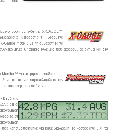
μενού που
ιζόμενο σύστημα
ένδειξης X-GAUGE™.
ερμοκρασίες μετάδοσης†, δεδομένα
 X-Gauge™ σας δίνει τη δυνατότητα να
συγκεκριμένες ψηφιακές ενδείξεις που αφορούν το όχημα και δεν
ce Monitor™ για
μετρήσεις απόδοσης σε
 δυνατότητα να παρακολουθείτε την
ου, απόστασης και επιτάχυνσης.
 - Βενζίνης
ώνει ότι οι
οικονόμηση
οφορίες σε
ξοικονόμηση
 που χρησιμοποιήθηκε για κάθε διαδρομή, το κόστος ανά μίλι, τα