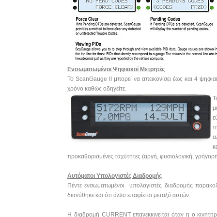
Ενσωματωμένοι Ψηφιακοί Μετρητές
Το ScanGauge II μπορεί να απεικονίσει έως και 4 ψηφια
χρόνο καθώς οδηγείτε.
Τ
μ
ε
τ
α
κ
προκαθορισμένες ταχύτητες (αργή, φυσιολογική, γρήγορη
Αυτόματοι Υπολογιστές Διαδρομής
Πέντε ενσωματωμένοι υπολογιστές διαδρομής παρακο
διανύθηκε και ότι άλλο επαφίεται μεταξύ αυτών.
Η διαδρομή CURRENT επανεκκινείται όταν η ο κινητήρα