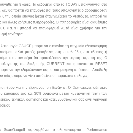
κουνηθεί για 9 ώρες. Τα δεδομένα από το TODAY μετακινούνται στο
 δεν θα πρέπει να επαναφέρεται τους υπολογιστές διαδρομής όταν
ΝΚ την οποία επαναφέρεται όταν γεμίζεται το ντεπόζιτο. Μπορεί να
 και άλλες χρήσιμες πληροφορίες. Οι πληροφορίες είναι διαθέσιμες
 CURRENT μπορεί να επαναφερθεί. Αυτό είναι χρήσιμο για την
θερή ταχύτητα.
 λειτουργία GAUGE μπορεί να εμφανίσει τη στιγμιαία εξοικονόμηση
αυσίμου, αλλά μικρές μεταβολές στη πεταλούδα, στο έδαφος ή
κόμα και στον αέρα θα προκαλέσουν την μερική εκτροπή της. Ο
πολογιστής της διαδρομής CURRENT και η ικανότητα RESET
πορεί να την εξομαλύνουν σε μια πιο μακρινή απόσταση. Απόδειξη
ου πώς μπορεί να γίνει αυτό είναι οι παρακάτω επιλογές.
ηθούν για την εξοικονόμηση βενζίνης. Οι βελτιωμένες οδηγικές
ου καυσίμου έως και 30% σύμφωνα με μια κυβερνητική πηγή των
τικών τεχνικών οδήγησης και κατευθύνσεων και σας δίνει γρήγορη
υσίμου.
ο ScanGaugeII περιλαμβάνει το ολοκαίνουργιο Performance