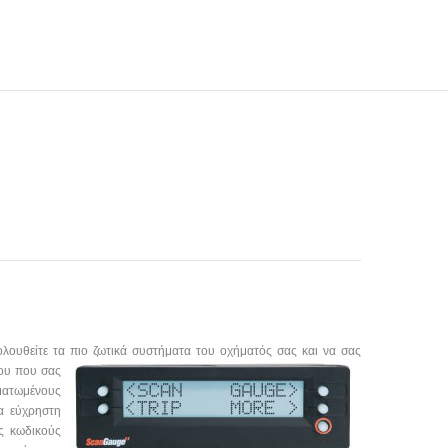
λουθείτε τα πιο ζωτικά
συστήματα του οχήματός σας και να σας
ου που σας
ματωμένους
α εύχρηστη
ς κωδικούς