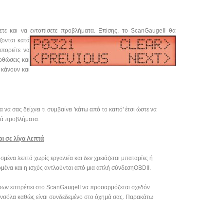
τε και να εντοπίσετε
προβλήματα. Επίσης, το ScanGaugeII θα
ζονται κατά
πορείτε να
ρθώσεις και
 κάνουν και
 να σας δείχνει τι συμβαίνει 'κάτω από το καπό' έτσι ώστε να
βά προβλήματα.
ι σε λίγα Λεπτά
σμένα λεπτά χωρίς εργαλεία και δεν χρειάζεται μπαταρίες ή
ομένα και η ισχύς αντλούνται από μια απλή σύνδεσηOBDII.
ων επιτρέπει στο ScanGaugeII να προσαρμόζεται σχεδόν
νσόλα καθώς είναι συνδεδεμένο στο όχημά σας. Παρακάτω