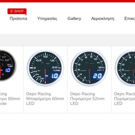
E-SHOP
Προϊοντα
Υπηρεσίες
Gallery
Αεριοκίνηση
Επικο
cing
Depo Racing
Depo Racing
Depo Raci
τρο 60mm
Μπαρόμετρο 60mm
Πυρόμετρο 52mm
Πυρόμετρ
ote
LED
LED
LED