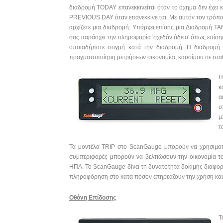
διαδρομή TODAY επανεκκινείται όταν το όχημα δεν έχει 
PREVIOUS DAY όταν επανεκκινείται. Με αυτόν τον τρόπο,
αρχίζετε μια διαδρομή. Υπάρχει επίσης μια Διαδρομή ΤΑ
σας παράσχει την πληροφορία 'σχεδόν άδειο' όπως επίσης
οποιαδήποτε στιγμή κατά την διαδρομή. Η διαδρομή
πραγματοποίηση μετρήσεων οικονομίας καυσίμου σε στα
Η
κ
α
υ
μ
τ
Τα μοντέλα TRIP στο ScanGauge μπορούν να χρησιμοποι
συμπεριφορές μπορούν να βελτιώσουν την οικονομία τ
ΗΠΑ. Το ScanGauge δίνει τη δυνατότητα δοκιμής διαφορε
πληροφόρηση στο κατά πόσον επηρεάζουν την χρήση κα
Οθόνη Επίδοσης
Τ