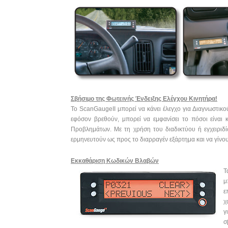
Σβήσιμο της Φωτεινής Ένδειξης Ελέγχου Κινητήρα!
Το ScanGaugeII μπορεί να κάνει έλεγχο για Διαγνωστικ
εφόσον βρεθούν, μπορεί να εμφανίσει το πόσοι είναι 
Προβλημάτων. Με τη χρήση του διαδικτύου ή εγχειριδ
ερμηνευτούν ως προς το διαρραγέν εξάρτημα και να γίνου
Εκκαθάριση Κωδικών Βλαβών
Τ
μ
ε
χ
γ
σ