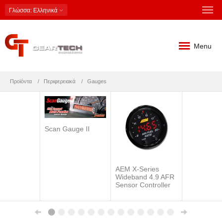
Γλώσσα
: Ελληνικά
Menu
Προϊόντα
Περιφερειακά
Gauges
Scan Gauge II
AEM X-Series
Wideband 4.9 AFR
Sensor Controller