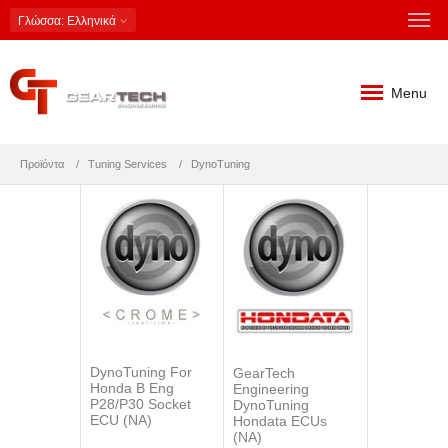
Γλώσσα
: Ελληνικά
Menu
Προϊόντα
Tuning Services
DynoTuning
DynoTuning For
GearTech
Honda B Eng
Engineering
P28/P30 Socket
DynoTuning
ECU (NA)
Hondata ECUs
(NA)