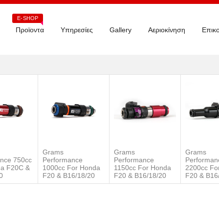
E-SHOP
Προϊοντα
Υπηρεσίες
Gallery
Αεριοκίνηση
Επικο
Grams
Grams
Grams
nce 750cc
Performance
Performance
Performan
da F20C &
1000cc For Honda
1150cc For Honda
2200cc Fo
0
F20 & B16/18/20
F20 & B16/18/20
F20 & B16