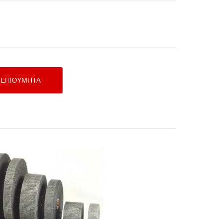
 Exhaust Wrap - Black 2,54cm X
15,24m