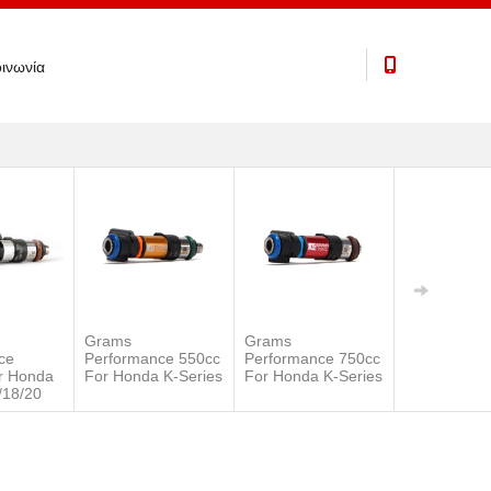
ινωνία
Grams
Grams
Grams
ce
Performance 550cc
Performance 750cc
Performanc
r Honda
For Honda K-Series
For Honda K-Series
1000cc For
/18/20
K-Series