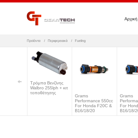
Αρχική
Προϊόντα
Περιφερειακά
Fueling
Τρόμπα Βενζίνης
Walbro 255lph + κιτ
τοποθέτησης
Grams
Grams
Performance 550cc
Performa
For Honda F20C &
For Hon
B16/18/20
B16/18/2