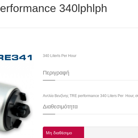
performance 340lphlph
340 Literls Per Hour
Περιγραφή
Αντλία Βενζίνης TRE performance 340 Liters Per Hour,
σ
Διαθεσιμότητα
Μη διαθέσιμο