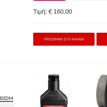
Τιμή:
€ 160.00
NA FN2
AMSOIL Extreme Power® 0W-40
DEI