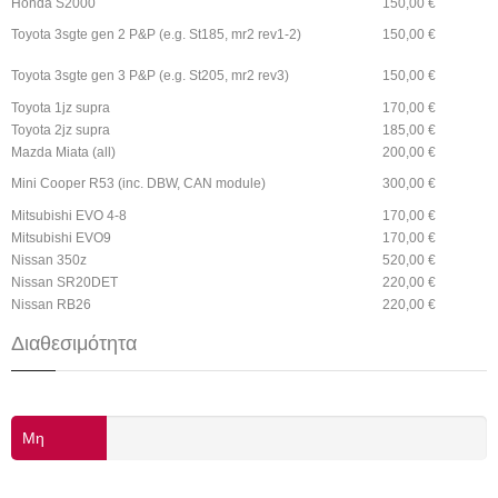
Honda S2000
150,00 €
Toyota 3sgte gen 2 P&P (e.g. St185, mr2 rev1-2)
150,00 €
Toyota 3sgte gen 3 P&P (e.g. St205, mr2 rev3)
150,00 €
Toyota 1jz supra
170,00 €
Toyota 2jz supra
185,00 €
Mazda Miata (all)
200,00 €
Mini Cooper R53 (inc. DBW, CAN module)
300,00 €
Mitsubishi EVO 4-8
170,00 €
Mitsubishi EVO9
170,00 €
Nissan 350z
520,00 €
Nissan SR20DET
220,00 €
Nissan RB26
220,00 €
Διαθεσιμότητα
Μη
διαθέσιμο